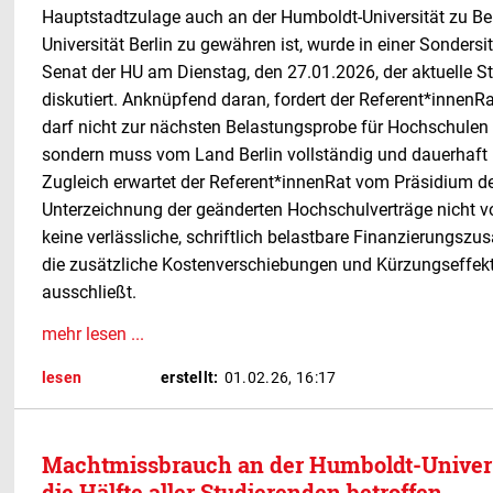
Hauptstadtzulage auch an der Humboldt-Universität zu Ber
Universität Berlin zu gewähren ist, wurde in einer Sonder
Senat der HU am Dienstag, den 27.01.2026, der aktuelle 
diskutiert. Anknüpfend daran, fordert der Referent*innenR
darf nicht zur nächsten Belastungsprobe für Hochschule
sondern muss vom Land Berlin vollständig und dauerhaft r
Zugleich erwartet der Referent*innenRat vom Präsidium de
Unterzeichnung der geänderten Hochschulverträge nicht 
keine verlässliche, schriftlich belastbare Finanzierungszu
die zusätzliche Kostenverschiebungen und Kürzungseffekte
ausschließt.
mehr lesen ...
lesen
erstellt:
01.02.26, 16:17
Machtmissbrauch an der Humboldt-Universit
die Hälfte aller Studierenden betroffen