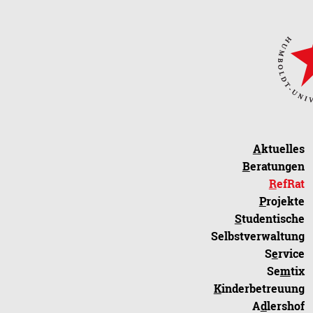
A
ktuelles
B
eratungen
R
efRat
P
rojekte
S
tudentische
Selbstverwaltung
S
e
rvice
Se
m
tix
K
inderbetreuung
A
d
lershof