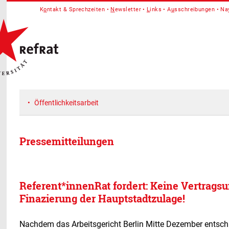
K
o
ntakt & Sprechzeiten
N
ewsletter
L
inks
A
u
sschreibungen
Na
Öffentlichkeitsarbeit
Pressemitteilungen
Referent*innenRat fordert: Keine Vertragsu
Finazierung der Hauptstadtzulage!
Nachdem das Arbeitsgericht Berlin Mitte Dezember entschi