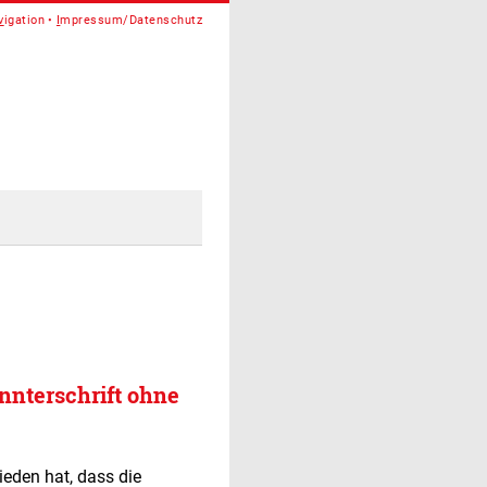
v
igation
I
mpressum/Datenschutz
nnterschrift ohne
eden hat, dass die