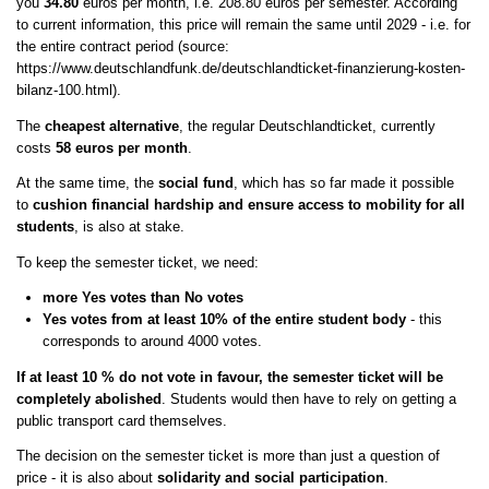
you
34.80
euros per month, i.e. 208.80 euros per semester. According
to current information, this price will remain the same until 2029 - i.e. for
the entire contract period (source:
https://www.deutschlandfunk.de/deutschlandticket-finanzierung-kosten-
bilanz-100.html).
The
cheapest alternative
, the regular Deutschlandticket, currently
costs
58 euros per month
.
At the same time, the
social fund
, which has so far made it possible
to
cushion financial hardship and ensure access to mobility for all
students
, is also at stake.
To keep the semester ticket, we need:
more Yes votes than No votes
Yes votes from at least 10% of the entire student body
- this
corresponds to around 4000 votes.
If at least 10 % do not vote in favour, the semester ticket will be
completely abolished
. Students would then have to rely on getting a
public transport card themselves.
The decision on the semester ticket is more than just a question of
price - it is also about
solidarity and social participation
.