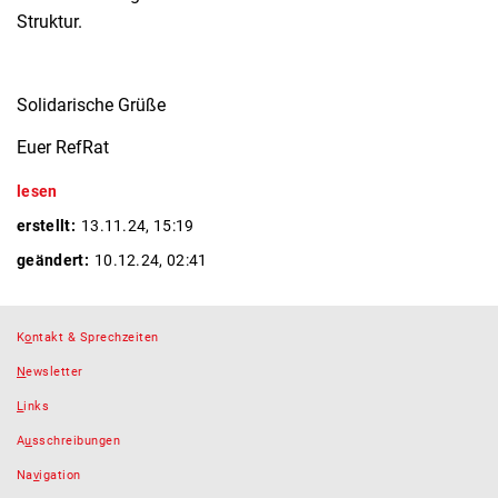
Struktur.
Solidarische Grüße
Euer RefRat
lesen
erstellt:
13.11.24, 15:19
geändert:
10.12.24, 02:41
K
o
ntakt & Sprechzeiten
N
ewsletter
L
inks
A
u
sschreibungen
Na
v
igation