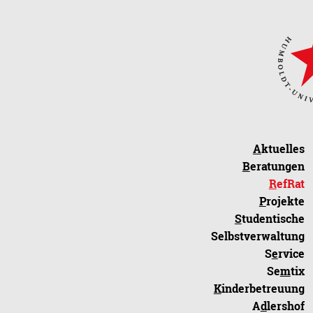
A
ktuelles
B
eratungen
R
efRat
P
rojekte
S
tudentische
Selbstverwaltung
S
e
rvice
Se
m
tix
K
inderbetreuung
A
d
lershof