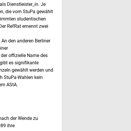
als Dienstleister_in. Je
nen, die vom StuPa gewählt
timmten studentischen
Der RefRat ernennt zwei
. An den anderen Berliner
iner
der offizielle Name des
ibt es signifikante
inzeln gewählt werden und
ach StuPa-Wahlen kein
nem AStA.
 nach der Wende zu
989 ihre