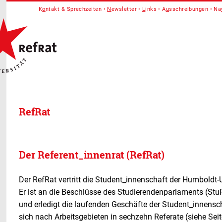
K
o
ntakt & Sprechzeiten
N
ewsletter
L
inks
A
u
sschreibungen
Na
RefRat
Der Referent_innenrat (RefRat)
Der RefRat vertritt die Student_innenschaft der Humboldt-Un
Er ist an die Beschlüsse des Studierendenparlaments (St
und erledigt die laufenden Geschäfte der Student_innensch
sich nach Arbeitsgebieten in sechzehn Referate (siehe Sei