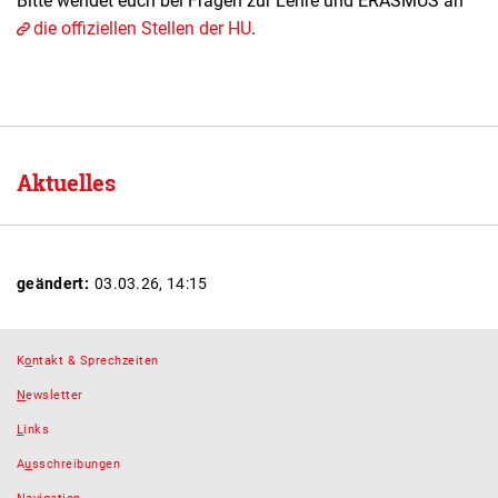
Bitte wendet euch bei Fragen zur Lehre und ERASMUS an
die offiziellen Stellen der HU
.
Aktuelles
geändert:
03.03.26, 14:15
K
o
ntakt & Sprechzeiten
N
ewsletter
L
inks
A
u
sschreibungen