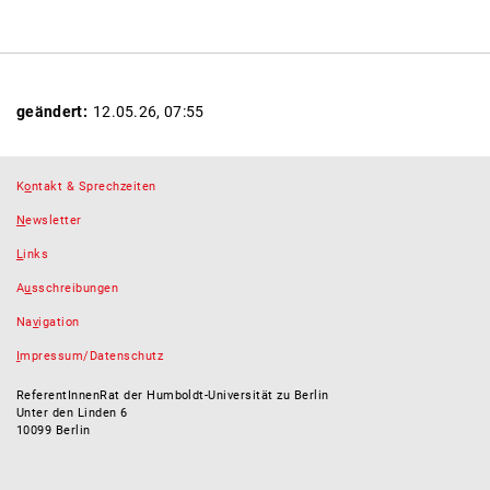
geändert:
12.05.26, 07:55
K
o
ntakt & Sprechzeiten
N
ewsletter
L
inks
A
u
sschreibungen
Na
v
igation
I
mpressum/Datenschutz
ReferentInnenRat der Humboldt-Universität zu Berlin
Unter den Linden 6
10099 Berlin