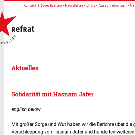
K
o
ntakt & Sprechzeiten
N
ewsletter
L
inks
A
u
sschreibungen
Na
Aktuelles
Solidarität mit Hasnain Jafer
english below
Mit großer Sorge und Wut haben wir die Berichte über die
Verschleppung von Hasnain Jafer und hunderten weiteren A