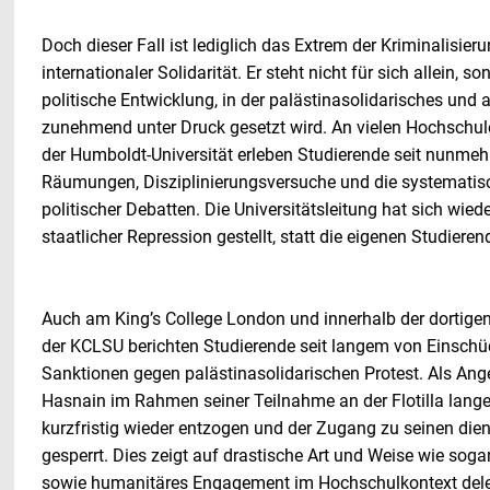
Doch dieser Fall ist lediglich das Extrem der Kriminalisier
internationaler Solidarität. Er steht nicht für sich allein, so
politische Entwicklung, in der palästinasolidarisches und
zunehmend unter Druck gesetzt wird. An vielen Hochschul
der Humboldt-Universität erleben Studierende seit nunmehr
Räumungen, Disziplinierungsversuche und die systemati
politischer Debatten. Die Universitätsleitung hat sich wiede
staatlicher Repression gestellt, statt die eigenen Studiere
Auch am King’s College London und innerhalb der dortige
der KCLSU berichten Studierende seit langem von Einsch
Sanktionen gegen palästinasolidarischen Protest. Als Ang
Hasnain im Rahmen seiner Teilnahme an der Flotilla lange 
kurzfristig wieder entzogen und der Zugang zu seinen die
gesperrt. Dies zeigt auf drastische Art und Weise wie soga
sowie humanitäres Engagement im Hochschulkontext delegi