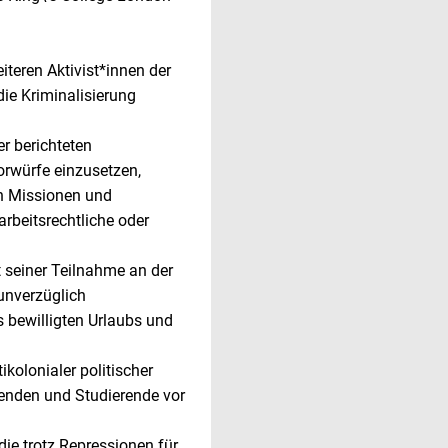
teren Aktivist*innen der
die Kriminalisierung
er berichteten
orwürfe einzusetzen,
en Missionen und
rbeitsrechtliche oder
seiner Teilnahme an der
unverzüglich
 bewilligten Urlaubs und
kolonialer politischer
enden und Studierende vor
die trotz Repressionen für