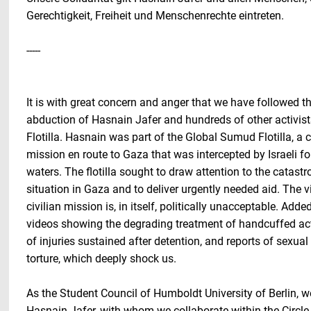
Gerechtigkeit, Freiheit und Menschenrechte eintreten.
-----
It is with great concern and anger that we have followed th
abduction of Hasnain Jafer and hundreds of other activis
Flotilla. Hasnain was part of the Global Sumud Flotilla, a 
mission en route to Gaza that was intercepted by Israeli fo
waters. The flotilla sought to draw attention to the catast
situation in Gaza and to deliver urgently needed aid. The v
civilian mission is, in itself, politically unacceptable. Adde
videos showing the degrading treatment of handcuffed act
of injuries sustained after detention, and reports of sexua
torture, which deeply shock us.
As the Student Council of Humboldt University of Berlin, we
Hasnain Jafer, with whom we collaborate within the Circle