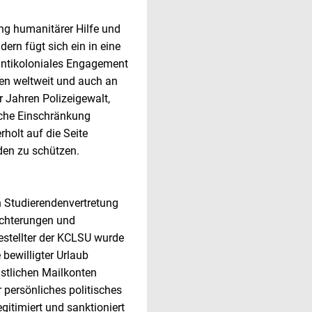
ung humanitärer Hilfe und
ndern fügt sich ein in eine
 antikoloniales Engagement
en weltweit und auch an
 Jahren Polizeigewalt,
sche Einschränkung
rholt auf die Seite
nden zu schützen.
n Studierendenvertretung
üchterungen und
estellter der KCLSU wurde
bewilligter Urlaub
nstlichen Mailkonten
r persönliches politisches
timiert und sanktioniert