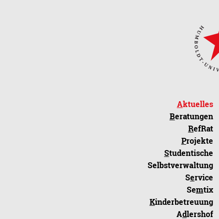
A
ktuelles
B
eratungen
R
efRat
P
rojekte
S
tudentische
Selbstverwaltung
S
e
rvice
Se
m
tix
K
inderbetreuung
A
d
lershof