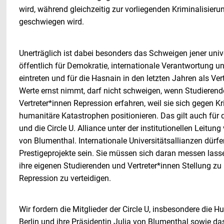
wird, während gleichzeitig zur vorliegenden Kriminalisieru
geschwiegen wird.
Unerträglich ist dabei besonders das Schweigen jener univer
öffentlich für Demokratie, internationale Verantwortung u
eintreten und für die Hasnain in den letzten Jahren als Vert
Werte ernst nimmt, darf nicht schweigen, wenn Studierend
Vertreter*innen Repression erfahren, weil sie sich gegen K
humanitäre Katastrophen positionieren. Das gilt auch für 
und die Circle U. Alliance unter der institutionellen Leitun
von Blumenthal. Internationale Universitätsallianzen dürf
Prestigeprojekte sein. Sie müssen sich daran messen lassen,
ihre eigenen Studierenden und Vertreter*innen Stellung zu
Repression zu verteidigen.
Wir fordern die Mitglieder der Circle U, insbesondere die H
Berlin und ihre Präsidentin Julia von Blumenthal sowie da