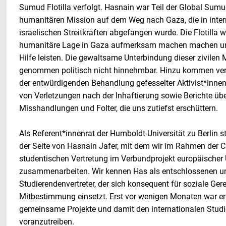
Sumud Flotilla verfolgt. Hasnain war Teil der Global Sumud 
humanitären Mission auf dem Weg nach Gaza, die in inte
israelischen Streitkräften abgefangen wurde. Die Flotilla w
humanitäre Lage in Gaza aufmerksam machen machen un
Hilfe leisten. Die gewaltsame Unterbindung dieser zivilen M
genommen politisch nicht hinnehmbar. Hinzu kommen verö
der entwürdigenden Behandlung gefesselter Aktivist*innen
von Verletzungen nach der Inhaftierung sowie Berichte übe
Misshandlungen und Folter, die uns zutiefst erschüttern.
Als Referent*innenrat der Humboldt-Universität zu Berlin s
der Seite von Hasnain Jafer, mit dem wir im Rahmen der Ci
studentischen Vertretung im Verbundprojekt europäischer U
zusammenarbeiten. Wir kennen Has als entschlossenen u
Studierendenvertreter, der sich konsequent für soziale Ger
Mitbestimmung einsetzt. Erst vor wenigen Monaten war er 
gemeinsame Projekte und damit den internationalen Stud
voranzutreiben.