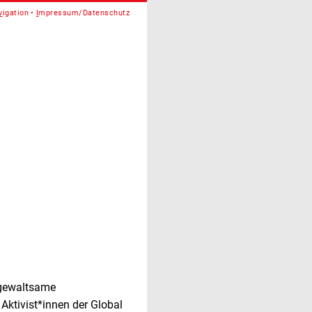
v
igation
I
mpressum/Datenschutz
 gewaltsame
ktivist*innen der Global