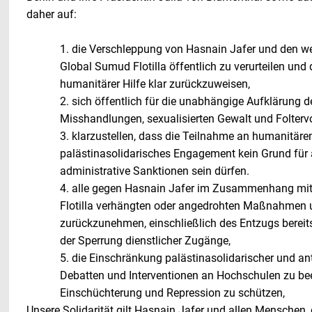
daher auf:
1. die Verschleppung von Hasnain Jafer und den wei
Global Sumud Flotilla öffentlich zu verurteilen und 
humanitärer Hilfe klar zurückzuweisen,
2. sich öffentlich für die unabhängige Aufklärung d
Misshandlungen, sexualisierten Gewalt und Folterv
3. klarzustellen, dass die Teilnahme an humanitär
palästinasolidarisches Engagement kein Grund für a
administrative Sanktionen sein dürfen.
4. alle gegen Hasnain Jafer im Zusammenhang mit 
Flotilla verhängten oder angedrohten Maßnahmen 
zurückzunehmen, einschließlich des Entzugs bereits
der Sperrung dienstlicher Zugänge,
5. die Einschränkung palästinasolidarischer und anti
Debatten und Interventionen an Hochschulen zu be
Einschüchterung und Repression zu schützen,
Unsere Solidarität gilt Hasnain Jafer und allen Menschen, 