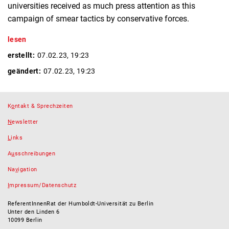
universities received as much press attention as this
campaign of smear tactics by conservative forces.
lesen
erstellt:
07.02.23, 19:23
geändert:
07.02.23, 19:23
K
o
ntakt & Sprechzeiten
N
ewsletter
L
inks
A
u
sschreibungen
Na
v
igation
I
mpressum/Datenschutz
ReferentInnenRat der Humboldt-Universität zu Berlin
Unter den Linden 6
10099 Berlin