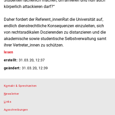
Studenten lächerlich machen, diffamieren und nun auch
körperlich attackieren darf?“
Daher fordert der Referent_innenRat die Universität auf,
endlich dienstrechtliche Konsequenzen einzuleiten, sich
von rechtsradikalen Dozierenden zu distanzieren und die
akademische sowie studentische Selbstverwaltung samt
ihrer Vertreter_innen zu schützen.
lesen
erstellt:
31.03.20, 12:37
geändert:
31.03.20, 12:39
K
o
ntakt & Sprechzeiten
N
ewsletter
L
inks
A
u
sschreibungen