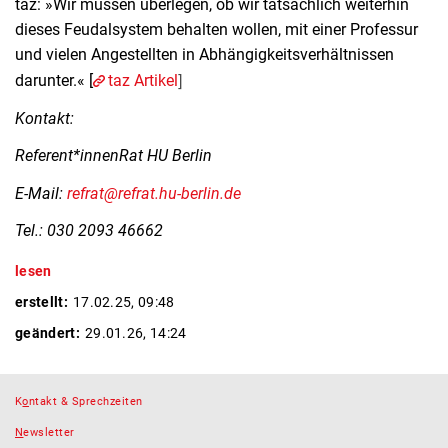
taz: »Wir müssen überlegen, ob wir tatsächlich weiterhin
dieses Feudalsystem behalten wollen, mit einer Professur
und vielen Angestellten in Abhängigkeitsverhältnissen
]
darunter.« [
taz Artikel
Kontakt:
Referent*innenRat HU Berlin
E-Mail:
refrat@refrat.hu-berlin.de
Tel.: 030 2093 46662
lesen
erstellt:
17.02.25, 09:48
geändert:
29.01.26, 14:24
K
o
ntakt & Sprechzeiten
N
ewsletter