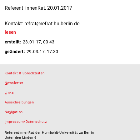
Referent_innenRat, 20.01.2017
Kontakt: refrat@refrat.hu-berlin.de
lesen
erstellt:
23.01.17, 00:43
geändert:
29.03.17, 17:30
K
o
ntakt & Sprechzeiten
N
ewsletter
L
inks
A
u
sschreibungen
Na
v
igation
I
mpressum/Datenschutz
ReferentInnenRat der Humboldt-Universität zu Berlin
Unter den Linden 6