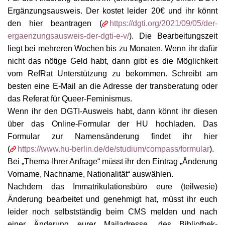
Ergänzungsausweis. Der kostet leider 20€ und ihr könnt
den hier beantragen (
https://dgti.org/2021/09/05/der-
ergaenzungsausweis-der-dgti-e-v/
). Die Bearbeitungszeit
liegt bei mehreren Wochen bis
zu
Monaten. Wenn ihr dafür
nicht das nötige Geld habt, dann gibt es die Möglichkeit
vom RefRat Unterstützung zu bekommen. Schreibt am
besten eine E-Mail an die Adresse der transberatung
oder
das Referat für Queer-Feminismus
.
Wenn ihr den DGTI-Auswei
s
habt, dann könnt ihr diesen
über das Online
-
Formular der HU hochladen. Das
Formular zur Namensänderung findet ihr hier
(
https://www.hu-berlin.de/de/studium/compass/formular
)
.
Bei
„Thema Ihrer Anfrage“ müsst ihr den Eintrag „Änderung
Vorname, Nachname, Nationalität“ auswählen.
Nachdem das Immatrikulationsbüro eure (teilwesie)
Änderung bearbeitet und genehmigt ha
t,
müsst ihr euch
leider noch selbstständig beim CMS melden und nach
einer Änderung eurer Mailadresse, des Bibliothek-