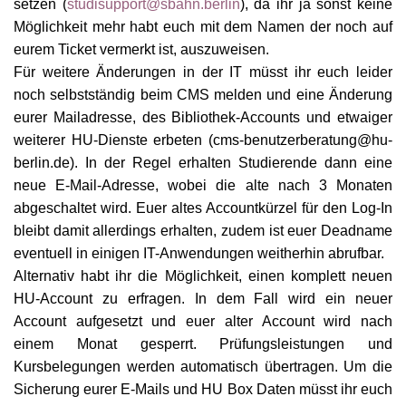
setzen (
studisupport@sbahn.berlin
), da ihr ja sonst keine
Möglichkeit mehr habt euch mit dem Namen der noch auf
eurem Ticket vermerkt is
t,
auszuweisen.
Für weitere Änderungen in der IT müsst ihr euch leider
noch selbstständig beim CMS melden und eine Änderung
eurer Mailadresse, des Bibliothek
-
Accounts und etwaiger
weiterer H
U
-Dienste erbeten (cms-benutzerberatung@hu-
berlin.de). In der Regel erhalten Studierende dann eine
neue E-Mail-Adresse, wobei die alte nach 3 Monaten
abgeschaltet wird. Euer altes Accountkürzel für den Log
-I
n
bleibt damit allerdings erhalten, zudem ist euer Deadname
eventuell in einigen IT-Anwen
d
ungen weitherhin abrufbar.
Alternativ habt ihr die Möglichkeit, einen komplett neuen
HU-Account zu erfragen. In dem Fall wird ein neuer
Account aufgesetzt und euer alter Account wird nach
einem Monat gesperrt. Prüfungsleistungen und
Kursbelegungen werden automatisch übertragen. Um die
Sicherung eurer E-Mails und H
U
Box Daten müsst ihr euch