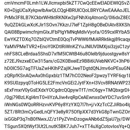
cmVmcmF0Lmh1LWJlcmxpbi5kZT7CwQcEEwEIADEWIQSvZqQ
K0+DjgUCaXykpwIbAwQLCQgHBRUICQoLBRYCAwEAAAoJELI
PrMx3F8LB7KCkbrWHtktRKNXw2pFNhXiqAtnonQ/0l6dxZ8E
9uQZDkGLwXcKJir1SOvn7KkzrJ7leF1ZpH8gOBeDiAtv8XKS
QAl08BpwimcfnjmGIxJFbPIgYMNqMdIvVyofa/O59cxlRYbA5
EwYKZTDXq7OZblQVCtmE0QojTvPWW6fMiARRk6kgj89caqy
YaMVPMeTVR2+EnoY0KDtlRiWnKZYuJNlUV0MXjsi3zjsC1zy
nhFS8CLeBrdaa5ShsD7xfM5ICWtB46u8OIelb9jduostgyw8sYE
z72EJ9xzxeECw315arx/cG2K0BxeiEz9B8i6UVebNKVC+3hP6
hD0IC5G7agTFUaZwHKIhPZajIKJweTDgtdQNJmv6oPEsuGN
zQRpfKSnAQwAx0hGpxblz1TM7hCO2NeoF2pwzyTYRF6qy1
K9SU0zpyq0ToHG5LE2FmcVnGEi2JytFXn+I3Vcv8RNAtWP23
sExFmxrV0yGsEXdxYOCgdrcQQpywTfT/mC6gy+TMQbxgrD
/0gj79BzLKgI4mT0+IiYzAJiw4vqRpCeAEwnxsOeYDC7uvSn9x
iWnNGs0WQoRRHzvvKVP6y8YzYXQ7I7h+j/vXzTcCZJiRbo4Ig
5ZT/8Rt3mCyGedLnQFY3e8yR75OfIpXX7d3YkG8pTwnGZOm
ixGGbP3q7nB0fNwxJZ/z1PyZVmDzogwANb6dZ5jaU7jy/DWq
TSgun5XQtWyf3Ut2LnutK5BK7Juh7+xTT4uXgCotovIosYq+