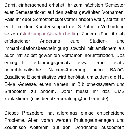
Damit einhergehend erhaltet ihr zum nächsten Semester
euer Semesterticket auf den
s
elbst gewählten
V
ornamen.
Falls ihr euer Semesterticket vorher ändern wollt, solltet ihr
euch mit dem Kundensupport der S-Bahn in Verbindung
setzen (
studisupport@sbahn.berlin
). Zudem könnt ihr ab
erfolgreicher Änderung eure Studien- und
Immatrikulationsbescheinigung sowohl mit amtlichem als
auch mit selbst gewählten Vornamen herunterladen. Das
ermöglicht erfahrungsgemäß etwa eine relativ
unproblematische Name
n
sänderung beim B
A
f
öG
.
Zusätliche Eigeninitiative wird benötigt, um zudem die H
U
E-Mail-Adresse, euren Namen im Bibliothekssystem und
Shi
b
boleth zu ändern. Dafür müsst ihr das CMS
kontaktieren (cms-benutzerberatung@hu-berlin.de).
Dieses Prozedere hat allerdings einige
e
ntscheidene
Probleme. Allen voran werden Prüfungsunterlagen und
Zeugnisse weiterhin auf den Dead
n
ame ausgestellt.