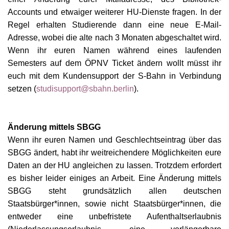
Accounts und etwaiger weiterer H
U
-Dienste
fragen
. In der
Regel erhalten Studierende dann eine neue E-Mail-
Adresse, wobei die alte nach 3 Monaten abgeschaltet wird.
Wenn ihr euren Namen während eines
l
aufenden
Semesters auf dem ÖPNV Ticket ändern wollt müsst ihr
euch mit dem Kundensupport der S-Bahn in Verbindung
setzen (
studisupport@sbahn.berlin
).
Änderung mittels SBGG
Wenn ihr euren Namen und Geschlechtseintrag über das
SBGG ändert, habt ihr weitreichendere Möglichkeiten eure
Daten an der H
U
angleichen zu lassen. Trotzdem erfordert
es bisher leider einiges an Arbeit. Eine Änderung mittels
SBGG steht
g
rundsätzlich allen deutschen
Staatsbürger*innen, sowie nicht Sta
a
tsbürger
*innen
, die
entweder eine unbefristete Aufenthaltserlaubnis