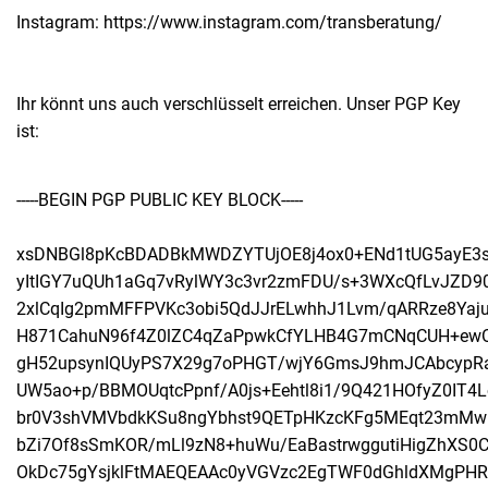
Instagram: https://www.instagram.com/transberatung/
Ihr könnt uns auch verschlüsselt erreichen. Unser PGP Key
ist:
-----BEGIN PGP PUBLIC KEY BLOCK-----

xsDNBGl8pKcBDADBkMWDZYTUjOE8j4ox0+ENd1tUG5ayE3s/
yItIGY7uQUh1aGq7vRylWY3c3vr2zmFDU/s+3WXcQfLvJZD9
2xlCqIg2pmMFFPVKc3obi5QdJJrELwhhJ1Lvm/qARRze8Yaju7
H871CahuN96f4Z0lZC4qZaPpwkCfYLHB4G7mCNqCUH+ewO0
gH52upsynIQUyPS7X29g7oPHGT/wjY6GmsJ9hmJCAbcypRaA
UW5ao+p/BBMOUqtcPpnf/A0js+Eehtl8i1/9Q421HOfyZ0IT4
br0V3shVMVbdkKSu8ngYbhst9QETpHKzcKFg5MEqt23mMwE
bZi7Of8sSmKOR/mLl9zN8+huWu/EaBastrwggutiHigZhXS0C
OkDc75gYsjklFtMAEQEAAc0yVGVzc2EgTWF0dGhldXMgPH