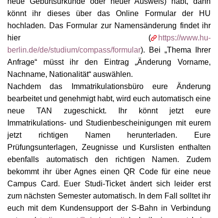
neue Geburtsurkunde oder neuer Auswei
s
) habt, dann
könnt ihr dieses über das Online Formular der HU
hochladen. Das Formular zur Namensänderung findet ihr
hier (
https://www.hu-
berlin.de/de/studium/compass/formular
)
. Bei
„Thema Ihrer
Anfrage“ müsst ihr den Eintrag „Änderung Vorname,
Nachname, Nationalität“ auswählen.
Nachdem das Immatrikulationsbüro eure Änderung
bearbeitet und genehmigt habt, wird euch automatisch eine
neue TAN zugeschickt. Ihr könnt jetzt eure
I
m
matrikulations- und Studienbescheinigungen mit eurem
jetzt richtigen Namen herunterladen
.
E
ure
Prüfungsunterlagen, Zeugnisse und Kurslisten enthalten
ebenfalls automatisch den richtigen Namen. Zudem
bekommt ihr über Agnes einen QR Code für eine neue
Campus Card. Euer Studi
-
Ticket ändert sich
leider
erst
zum nächsten Semester automatisch. In dem Fall solltet ihr
euch mit dem Kundensupport der S-Bahn in Verbindung