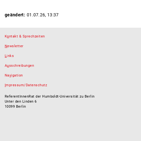
geändert:
01.07.26, 13:37
K
o
ntakt & Sprechzeiten
N
ewsletter
L
inks
A
u
sschreibungen
Na
v
igation
I
mpressum/Datenschutz
ReferentInnenRat der Humboldt-Universität zu Berlin
Unter den Linden 6
10099 Berlin