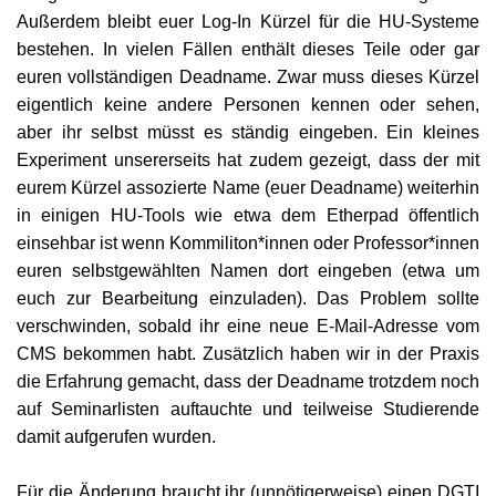
Außerdem bleibt euer Log
-
In Kürzel für die H
U-
Systeme
bestehen. In vielen Fällen enthält dieses Teile oder gar
euren
v
ollständigen Deadname. Zwar muss dieses Kürzel
eigentlich
keine andere Personen
kennen oder sehen,
aber ihr
selbst
müsst es ständig eingeben. Ein kleines
Experiment unsererseits hat zudem gezeigt, dass der mit
eurem Kürzel assozierte Name (euer Deadname) weiterhin
in einigen H
U-
Tools wie etwa dem Etherpad öffentlich
einsehbar ist wenn Kom
mi
liton*innen oder Profes
s
or*innen
euren selbstgewählten Namen dort eingeben (etwa um
euch zur Bearbeitung einzuladen). Das Problem sollte
verschwinden, sobald ihr eine neue E-Mail-Adresse vom
CMS bekommen habt. Zusätzlich haben wir in der Praxis
die Erfahrung gemacht, dass der Deadname trotzdem noch
auf Seminarlisten auftauchte und teilweise Studierende
damit aufgerufen wurden.
Für die Änderung braucht ihr (unnötigerweise) einen DGTI