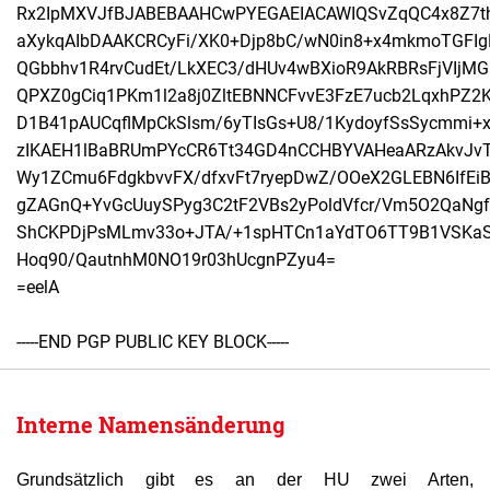
Rx2IpMXVJfBJABEBAAHCwPYEGAEIACAWIQSvZqQC4x8Z7th0
aXykqAIbDAAKCRCyFi/XK0+Djp8bC/wN0in8+x4mkmoTGFIg
QGbbhv1R4rvCudEt/LkXEC3/dHUv4wBXioR9AkRBRsFjVIjMG
QPXZ0gCiq1PKm1l2a8j0ZltEBNNCFvvE3FzE7ucb2LqxhPZ2
D1B41pAUCqflMpCkSlsm/6yTIsGs+U8/1KydoyfSsSycmmi+xl
zIKAEH1lBaBRUmPYcCR6Tt34GD4nCCHBYVAHeaARzAkvJvT
Wy1ZCmu6FdgkbvvFX/dfxvFt7ryepDwZ/OOeX2GLEBN6IfEiB
gZAGnQ+YvGcUuySPyg3C2tF2VBs2yPoldVfcr/Vm5O2QaNgfd
ShCKPDjPsMLmv33o+JTA/+1spHTCn1aYdTO6TT9B1VSKaS
Hoq90/QautnhM0NO19r03hUcgnPZyu4=

=eelA

-----END PGP PUBLIC KEY BLOCK-----
Interne Namensänderung
Grundsätzlich gibt es an der HU zwei Arten,