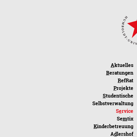
A
ktuelles
B
eratungen
R
efRat
P
rojekte
S
tudentische
Selbstverwaltung
S
e
rvice
Se
m
tix
K
inderbetreuung
A
d
lershof