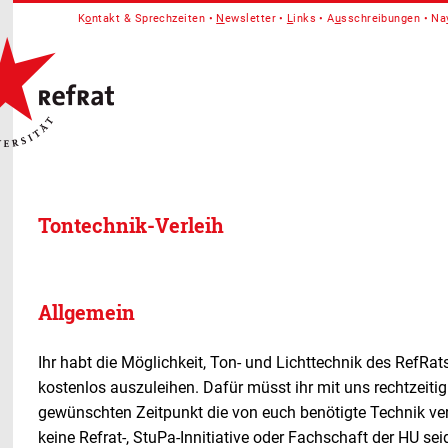
K
o
ntakt & Sprechzeiten
N
ewsletter
L
inks
A
u
sschreibungen
Na
Tontechnik-Verleih
Allgemein
Ihr habt die Möglichkeit, Ton- und Lichttechnik des RefRat
kostenlos auszuleihen. Dafür müsst ihr mit uns rechtzeiti
gewünschten Zeitpunkt die von euch benötigte Technik verf
keine Refrat-, StuPa-Innitiative oder Fachschaft der HU seid