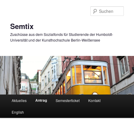
Zum
primären
Such
Inhalt
springen
Semtix
Zuschüsse aus dem Sozialfonds für Studierende der Humboldt-
Universität und der Kunsthochschule Berlin-Weißensee
Hauptmenü
Antrag
Aktuelles
Semesterticket
Kontakt
English